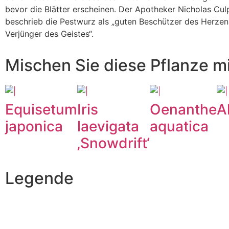
bevor die Blätter erscheinen. Der Apotheker Nicholas Cul
beschrieb die Pestwurz als „guten Beschützer des Herze
Verjünger des Geistes“.
Mischen Sie diese Pflanze mi
Equisetum
Iris
Oenanthe
A
japonica
laevigata
aquatica
‚Snowdrift‘
Legende