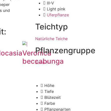
III-V
peper
Light pink
ns und
Uferpflanze
Teichtyp
t:
Natürliche Teiche
Pflanzengruppe
locasia
Veronica
beccabunga
Zone 1
Höhe
Tiefe
Blütezeit
Farbe
Pflanzenarten